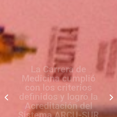
La Carrera de
Medicina cumplió
con los criterios
definidos y logró la
Acreditación del
Sistema ARCU-SUR
del Sector Educativo