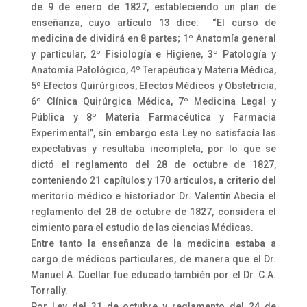
de 9 de enero de 1827, estableciendo un plan de
enseñanza, cuyo artículo 13 dice: “El curso de
medicina de dividirá en 8 partes; 1º Anatomía general
y particular, 2º Fisiología e Higiene, 3º Patología y
Anatomía Patológico, 4º Terapéutica y Materia Médica,
5º Efectos Quirúrgicos, Efectos Médicos y Obstetricia,
6º Clínica Quirúrgica Médica, 7º Medicina Legal y
Pública y 8º Materia Farmacéutica y Farmacia
Experimental”, sin embargo esta Ley no satisfacía las
expectativas y resultaba incompleta, por lo que se
dictó el reglamento del 28 de octubre de 1827,
conteniendo 21 capítulos y 170 artículos, a criterio del
meritorio médico e historiador Dr. Valentín Abecia el
reglamento del 28 de octubre de 1827, considera el
cimiento para el estudio de las ciencias Médicas.
Entre tanto la enseñanza de la medicina estaba a
cargo de médicos particulares, de manera que el Dr.
Manuel A. Cuellar fue educado también por el Dr. C.A.
Torrally.
Por Ley del 31 de octubre y reglamento del 24 de