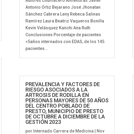
Autores Chumacero Almendras Javier
Antonio Ortiz Bejarano José Jhonatan
Sánchez Cabrera Leny Rebeca Salinas
Ramírez Laura Beatriz Vaqueros Bonilla
Kevin Velásquez Kanchi Ana Ruth
Conclusiones Porcentaje de pacientes
<5años internados con EDAS, de los 145
pacientes...
PREVALENCIA Y FACTORES DE
RIESGO ASOCIADOS A LA
ARTROSIS DE RODILLA EN
PERSONAS MAYORES DE 50 AÑOS
DEL CENTRO POBLADO DE
PRESTO, MUNICIPIO DE PRESTO
DE OCTUBRE A DICIEMBRE DE LA
GESTIÓN 2023
por
Internado Carrera de Medicina
|
Nov